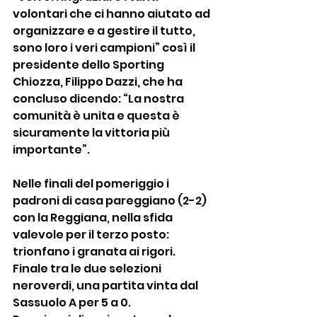
volontari che ci hanno aiutato ad 
organizzare e a gestire il tutto, 
sono loro i veri campioni” così il 
presidente dello Sporting 
Chiozza, Filippo Dazzi, che ha 
concluso dicendo: “La nostra 
comunità è unita e questa è 
sicuramente la vittoria più 
importante”.
Nelle finali del pomeriggio i 
padroni di casa pareggiano (2-2) 
con la Reggiana, nella sfida 
valevole per il terzo posto: 
trionfano i granata ai rigori. 
Finale tra le due selezioni 
neroverdi, una partita vinta dal 
Sassuolo A per 5 a 0.