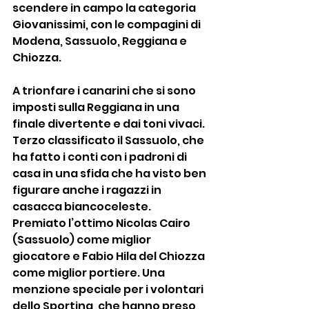
scendere in campo la categoria 
Giovanissimi, con le compagini di 
Modena, Sassuolo, Reggiana e 
Chiozza. 
A trionfare i canarini che si sono 
imposti sulla Reggiana in una 
finale divertente e dai toni vivaci. 
Terzo classificato il Sassuolo, che 
ha fatto i conti con i padroni di 
casa in una sfida che ha visto ben 
figurare anche i ragazzi in 
casacca biancoceleste. 
Premiato l’ottimo Nicolas Cairo 
(Sassuolo) come miglior 
giocatore e Fabio Hila del Chiozza 
come miglior portiere. Una 
menzione speciale per i volontari 
dello Sporting, che hanno preso 