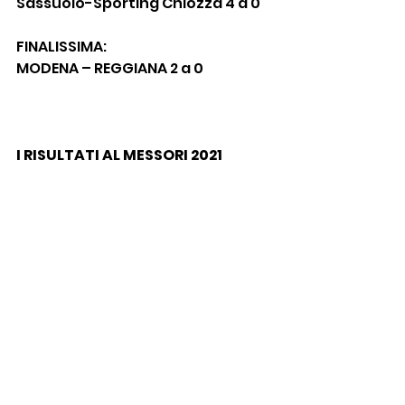
Sassuolo-Sporting Chiozza 4 a 0
FINALISSIMA:
MODENA – REGGIANA 2 a 0
I RISULTATI AL MESSORI 2021
Reggiana - Sporting 0a0
Sassuolo A - Sassuolo B 2a1
Sassuolo A - Sporting 2a0
Reggiana - Sassuolo B 2a2
Sassuolo B - Sporting 2a0
Sassuolo A - Reggiana 3a0
FINALE PER IL TERZO POSTO: 
REGGIANA – SP. CHIOZZA 2-2 dtr (5-
3 dcr)