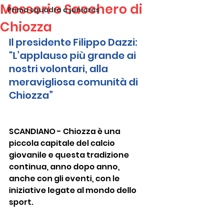
Messori e Sacchero di
Prima squadra e juniores
Chiozza
Il presidente Filippo Dazzi: 
“L’applauso più grande ai 
nostri volontari, alla 
meravigliosa comunità di 
Chiozza”
SCANDIANO - Chiozza è una 
piccola capitale del calcio 
giovanile e questa tradizione 
continua, anno dopo anno, 
anche con gli eventi, con le 
iniziative legate al mondo dello 
sport.