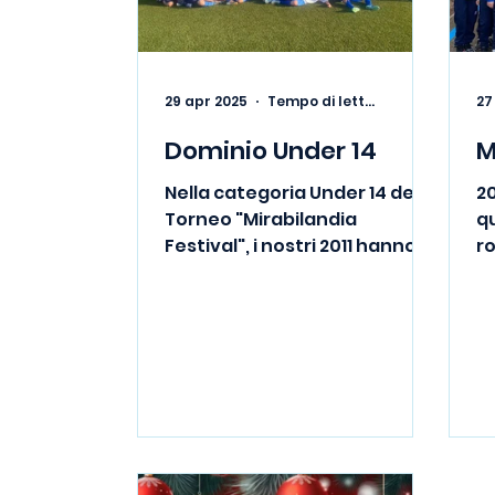
29 apr 2025
Tempo di lettura: 1 min
27
Dominio Under 14
M
Nella categoria Under 14 del
20
Torneo "Mirabilandia
q
Festival", i nostri 2011 hanno
ro
MONOPOLIZZATO la
to
competizione. Con due
da
squadre...