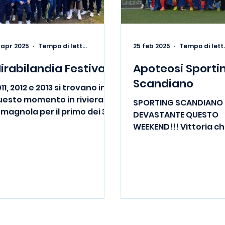
 apr 2025
Tempo di lettura: 1 min
25 feb 2025
Tempo d
irabilandia Festival
Apoteosi Sporti
Scandiano
11, 2012 e 2013 si trovano in
uesto momento in riviera
SPORTING SCANDIANO
magnola per il primo dei 3
DEVASTANTE QUESTO
rnei primaverili organizzati
WEEKEND!!! Vittoria c
 Adriasport a cui...
respiro alla nostra Pr
Squadra maschile, ch
un gol di Provenzano..