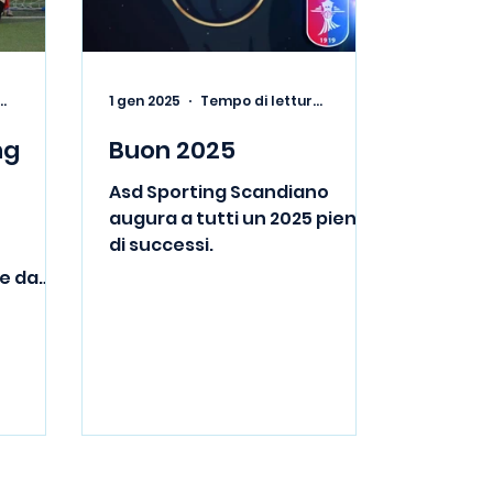
i lettura: 1 min
1 gen 2025
Tempo di lettura: 1 min
ng
Buon 2025
Asd Sporting Scandiano
augura a tutti un 2025 pieno
di successi.
he da
ima
e con
.