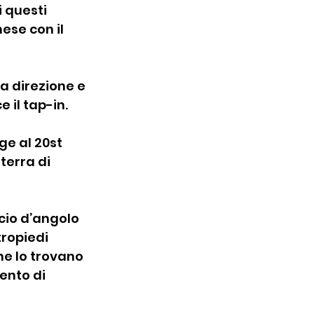
 questi 
ese con il 
la direzione e 
 il tap-in.
e al 20st 
terra di 
cio d’angolo 
ropiedi 
he lo trovano 
ento di 