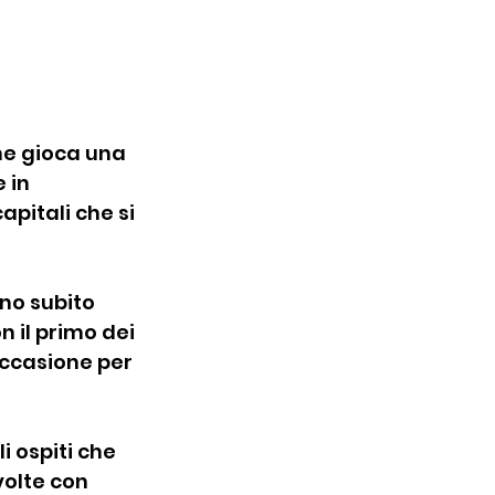
he gioca una 
 in 
pitali che si 
nno subito 
 il primo dei 
occasione per 
 ospiti che 
volte con 