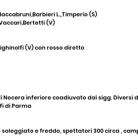
Maccabruni,Barbieri L.,Timperio (S) 
accari,Bertetti (V)
 Sighinolfi (V) con rosso diretto
t
di Nocera inferiore coadiuvato dai sigg. Diversi d
i di Parma
soleggiato e freddo, spettatori 300 circa , cam