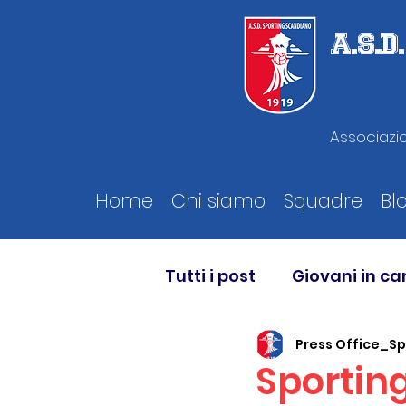
A.S.
Associazio
Home
Chi siamo
Squadre
Bl
Tutti i post
Giovani in c
Press Office_S
Sportin