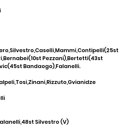
i
ero,Silvestro,Caselli,Mammi,Contipelli(25st 
i,Bernabei(10st Pezzani),Bertetti(43st 
vic(45st Bandaogo),Falanelli.
alpeli,Tosi,Zinani,Rizzuto,Gvianidze
li
Falanelli,48st Silvestro (V)