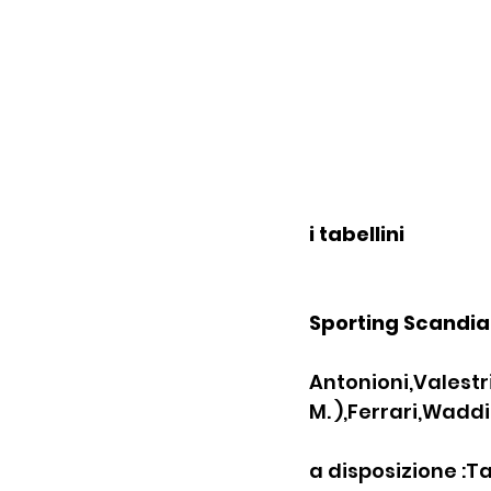
i tabellini
Sporting Scandia
Antonioni,Valestr
M. ),Ferrari,Waddi(
a disposizione :T