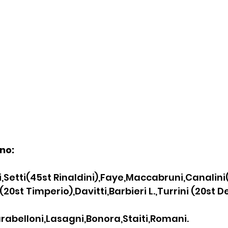
no:
i,Setti(45st Rinaldini),Faye,Maccabruni,Canalini(
20st Timperio),Davitti,Barbieri L.,Turrini (20st De 
arabelloni,Lasagni,Bonora,Staiti,Romani.