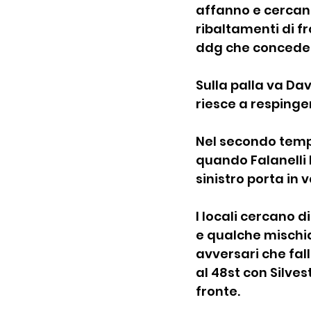
affanno e cercano
ribaltamenti di fr
ddg che concede i
Sulla palla va Davi
riesce a respinger
Nel secondo tempo
quando Falanelli b
sinistro porta in 
I locali cercano 
e qualche mischia
avversari che fal
al 48st con Silve
fronte.