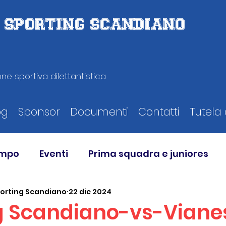
D. SPORTING SCANDIANO
ne sportiva dilettantistica
og
Sponsor
Documenti
Contatti
Tutela 
ampo
Eventi
Prima squadra e juniores
porting Scandiano
22 dic 2024
g Scandiano-vs-Vianes