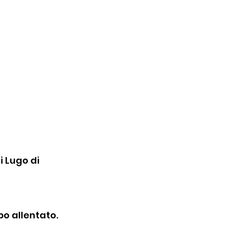
i Lugo di 
po allentato.