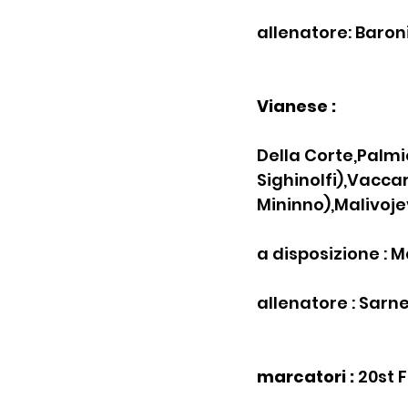
allenatore: Baron
Vianese :
Della Corte,Palmi
Sighinolfi),Vaccar
Mininno),Malivoje
a disposizione : M
allenatore : Sarnel
marcatori :
 20st 