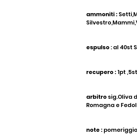
ammoniti : 
Setti,
Silvestro,Mammi,V
espulso
 : al 40st
recupero : 
1pt ,5s
arbitro
 sig.Oliva 
Romagna e Fedolf
note :
 pomeriggio 