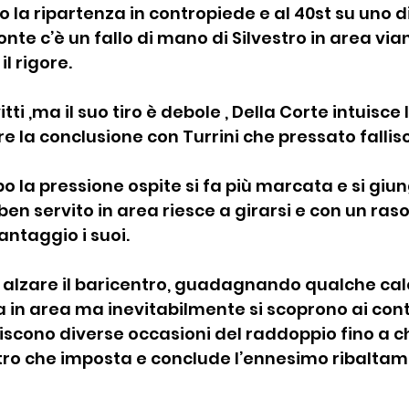
 la ripartenza in contropiede e al 40st su uno di
onte c’è un fallo di mano di Silvestro in area vian
l rigore.
tti ,ma il suo tiro è debole , Della Corte intuisce 
e la conclusione con Turrini che pressato fallisce
 la pressione ospite si fa più marcata e si giung
en servito in area riesce a girarsi e con un raso
vantaggio i suoi.
di alzare il baricentro, guadagnando qualche cal
 in area ma inevitabilmente si scoprono ai cont
liscono diverse occasioni del raddoppio fino a c
stro che imposta e conclude l’ennesimo ribaltam