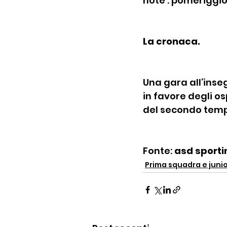
note : pomeriggio
La cronaca.
Una gara all’inseg
in favore degli os
del secondo tem
Fonte: 
asd sport
Prima squadra e juni