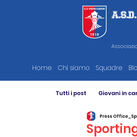
A.S.
Associazio
Home
Chi siamo
Squadre
Bl
Tutti i post
Giovani in c
Press Office_S
Sportin