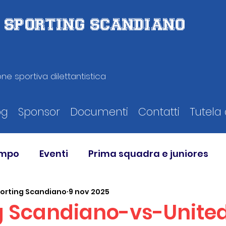
D. SPORTING SCANDIANO
ne sportiva dilettantistica
og
Sponsor
Documenti
Contatti
Tutela 
ampo
Eventi
Prima squadra e juniores
porting Scandiano
9 nov 2025
g Scandiano-vs-Unite