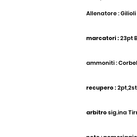
Allenatore : Gilioli
marcatori :
 23pt B
ammoniti : Corbell
recupero :
 2pt,2st
arbitro
 sig.ina Ti