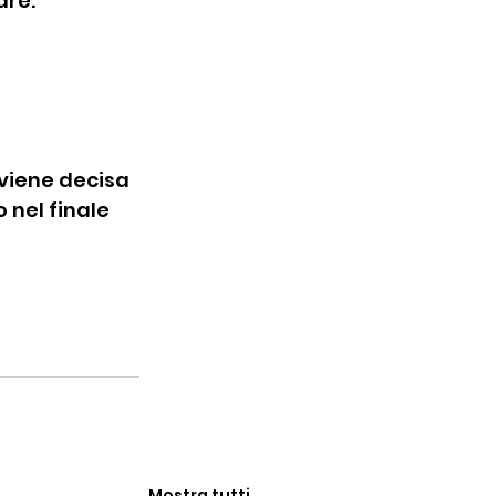
are.
 viene decisa 
 nel finale 
Mostra tutti