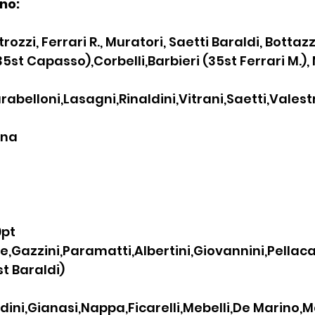
no:
rozzi, Ferrari R., Muratori, Saetti Baraldi, Bottazz
(35st Capasso),Corbelli,Barbieri (35st Ferrari M.
rabelloni,Lasagni,Rinaldini,Vitrani,Saetti,Valestr
ina
pt 
Gazzini,Paramatti,Albertini,Giovannini,Pellaca
st Baraldi)
dini,Gianasi,Nappa,Ficarelli,Mebelli,De Marino,M