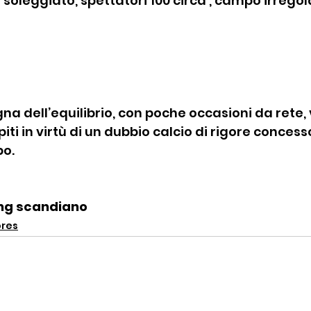
 soleggiato, spettatori 100 circa , campo irregol
na dell’equilibrio, con poche occasioni da rete,
piti in virtù di un dubbio calcio di rigore concesso
po.
ing scandiano
ores