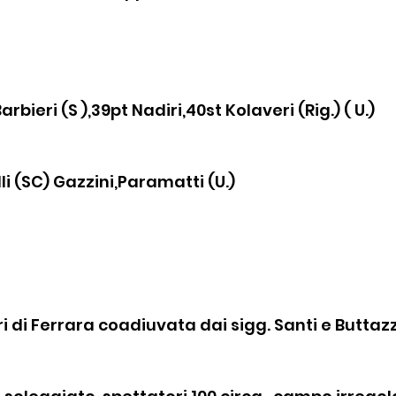
arbieri (S ),39pt Nadiri,40st Kolaveri (Rig.) ( U.)
i (SC) Gazzini,Paramatti (U.)
rri di Ferrara coadiuvata dai sigg. Santi e Buttaz