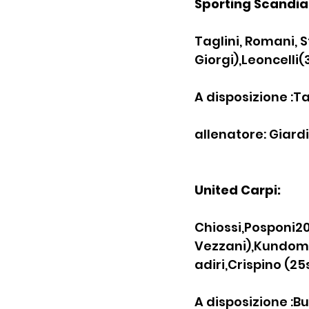
Sporting Scandia
Taglini, Romani, St
Giorgi),Leoncelli
A disposizione :Ta
allenatore: Giard
United Carpi:
Chiossi,Posponi20
Vezzani),Kundome,
adiri,Crispino (25
A disposizione :Bu