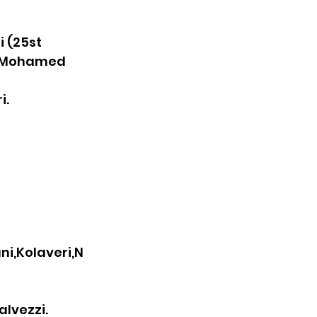
i (25st 
), Mohamed
i.
ni,Kolaveri,N
alvezzi.