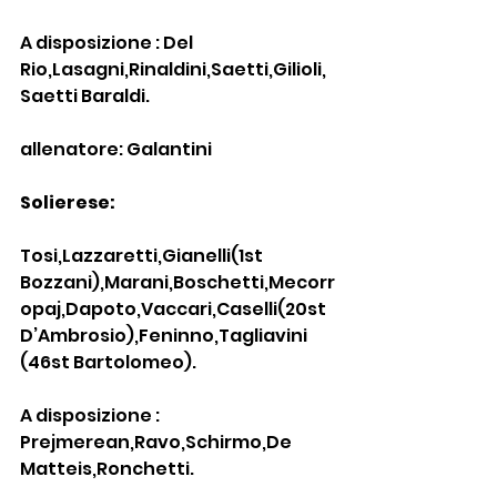
A disposizione : Del 
Rio,Lasagni,Rinaldini,Saetti,Gilioli,
Saetti Baraldi.
allenatore: Galantini
Solierese:
Tosi,Lazzaretti,Gianelli(1st 
Bozzani),Marani,Boschetti,Mecorr
opaj,Dapoto,Vaccari,Caselli(20st 
D’Ambrosio),Feninno,Tagliavini 
(46st Bartolomeo).
A disposizione : 
Prejmerean,Ravo,Schirmo,De 
Matteis,Ronchetti.