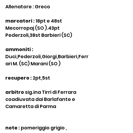
Allenatore : Greco
marcatori : 
18pt e 48st 
Mecorropaj (SO ).43pt 
Pederzoli,38st Barbieri (SC)
ammoniti : 
Duci,Pederzoli,Giorgi,Barbieri,Ferr
ari M. (SC) Marani (SO )
recupero :
 2pt,5st
arbitro 
sig.ina Tirri di Ferrara 
coadiuvata dai Barlafante e 
Camaretta di Parma
note :
 pomeriggio grigio , 