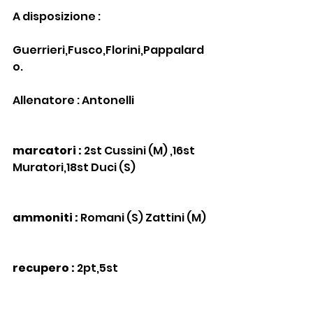
A disposizione :
Guerrieri,Fusco,Florini,Pappalard
o.
Allenatore : Antonelli
marcatori :
 2st Cussini (M) ,16st 
Muratori,18st Duci (S)
ammoniti :
 Romani (S) Zattini (M)
recupero :
 2pt,5st