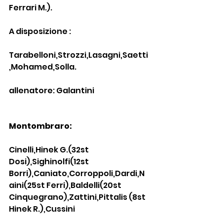
Ferrari M.).
A disposizione :
Tarabelloni,Strozzi,Lasagni,Saetti
,Mohamed,Solla.
allenatore: Galantini
Montombraro:
Cinelli,Hinek G.(32st 
Dosi),Sighinolfi(12st 
Borri),Caniato,Corroppoli,Dardi,N
aini(25st Ferri),Baldelli(20st 
Cinquegrano),Zattini,Pittalis (8st 
Hinek R.),Cussini