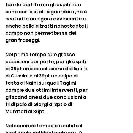
fare la partita ma gli ospiti non 
sono certo stati a guardare ,ne è 
scaturita una gara avvincente e 
anche bella a tratti nonostante il 
campo non permettesse dei 
gran fraseggi.
Nel primo tempo due grosse 
occasioni per parte, per gli ospiti 
al 35pt una conclusione dal limite 
di Cussini e al 39pt un colpo di 
testa di Naini sui quali Taglini 
compie due ottimi interventi, per 
gli scandianesi due conclusioni a 
fil di palo di Giorgi al 3pt e di 
Muratori al 36pt.
Nel secondo tempo c’è subito il 
vantaggio del Montombraro , è 