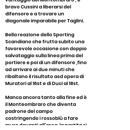
bravo Cussini a liberarsi del 
difensore e a trovare un 
diagonale imparabile per Taglini.
Bella reazione dello Sporting 
Scandiano che frutta subito una 
favorevole occasione con doppio 
salvataggio sulla linea prima del 
portiere e poi di un difensore ,fino 
ad arrivare ai due minuti che 
ribaltano il risultato asd opera di 
Muratori al 16st e di Duci al 18st.
Manca ancora tanto alla fine ed è 
il Monteombraro che diventa 
padrone del campo 
costringendo i rossoblù a fare 
muro davanti all’area ,la partita si 