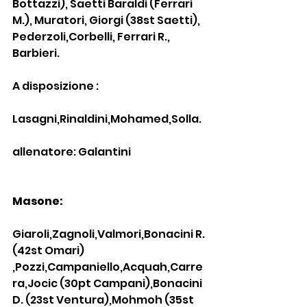
Bottazzi), Saetti Baraldi (Ferrari 
M.), Muratori, Giorgi (38st Saetti), 
Pederzoli,Corbelli, Ferrari R., 
Barbieri.
A disposizione :
Lasagni,Rinaldini,Mohamed,Solla.
allenatore: Galantini
Masone:
Giaroli,Zagnoli,Valmori,Bonacini R. 
(42st Omari) 
,Pozzi,Campaniello,Acquah,Carre
ra,Jocic (30pt Campani),Bonacini 
D. (23st Ventura),Mohmoh (35st 