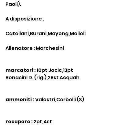
Paoli).
A disposizione :
Catellani,Burani,Mayong,Melioli
Allenatore : Marchesini
marcatori :
 10pt Jocic,13pt 
Bonacini D. (rig.),28st Acquah
ammoniti :
 Valestri,Corbelli (S)
recupero :
 2pt,4st