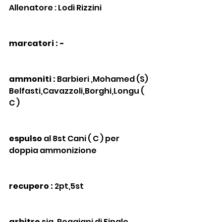
Allenatore : Lodi Rizzini
marcatori : -
ammoniti :
 Barbieri ,Mohamed (S) 
Belfasti,Cavazzoli,Borghi,Longu ( 
C )
espulso
 al 8st Cani ( C ) per 
doppia ammonizione
recupero :
 2pt,5st
arbitro
 sig. Reggiani di Finale 