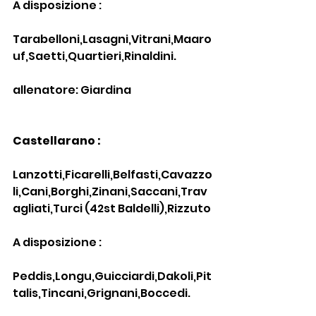
A disposizione :
Tarabelloni,Lasagni,Vitrani,Maaro
uf,Saetti,Quartieri,Rinaldini.
allenatore: Giardina
Castellarano :
Lanzotti,Ficarelli,Belfasti,Cavazzo
li,Cani,Borghi,Zinani,Saccani,Trav
agliati,Turci (42st Baldelli),Rizzuto
A disposizione :
Peddis,Longu,Guicciardi,Dakoli,Pit
talis,Tincani,Grignani,Boccedi.