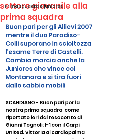
settore giovanile alla
Prima squadra e juniores
prima squadra
Buon pari per gli Allievi 2007 
mentre il duo Paradiso-
Colli superano in scioltezza 
l'esame Terre di Castelli. 
Cambia marcia anche la 
Juniores che vince col 
Montanara e si tira fuori 
dalle sabbie mobili
SCANDIANO - Buon pari per la 
nostra prima squadra, come 
riportato ieri dal resoconto di 
Gianni Tognoli: 1-1 con il Carpi 
United. Vittoria al cardiopalma 