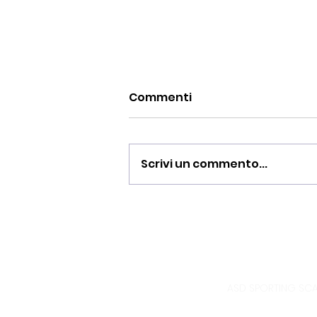
Commenti
Scrivi un commento...
Allievi 2010 campionato
under 16 Regionale :
un’annata straordinaria
ASD SPORTING SCAN