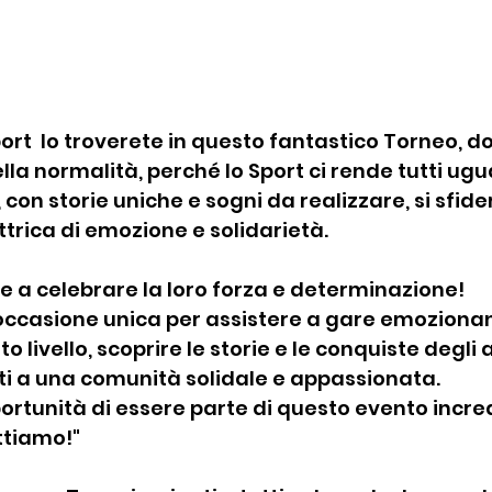
port  lo troverete in questo fantastico Torneo, do
la normalità, perché lo Sport ci rende tutti ugua
, con storie uniche e sogni da realizzare, si sfide
trica di emozione e solidarietà.
 e a celebrare la loro forza e determinazione!
'occasione unica per assistere a gare emozionan
o livello, scoprire le storie e le conquiste degli a
rti a una comunità solidale e appassionata.
ortunità di essere parte di questo evento incred
ttiamo!"