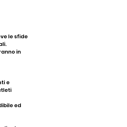
ve le sfide 
li.
ranno in 
ti e 
tleti 
ibile ed 