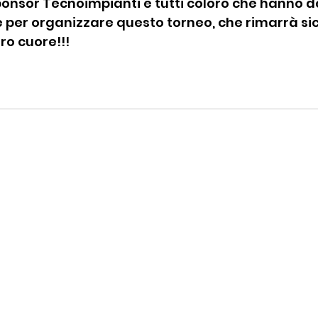
onsor Tecnoimpianti e tutti coloro che hanno d
 per organizzare questo torneo, che rimarrà s
ro cuore!!!