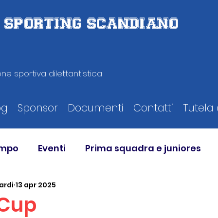
D. SPORTING SCANDIANO
ne sportiva dilettantistica
og
Sponsor
Documenti
Contatti
Tutela 
ampo
Eventi
Prima squadra e juniores
ardi
13 apr 2025
 Cup