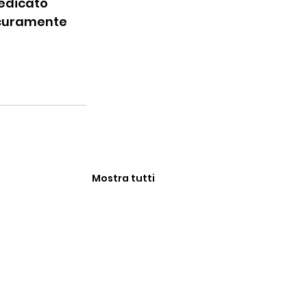
edicato 
icuramente 
Mostra tutti