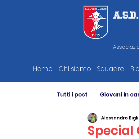
A.S.
Associazio
Home
Chi siamo
Squadre
Bl
Tutti i post
Giovani in c
Alessandro Bigli
Special