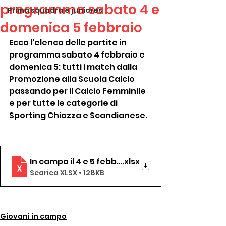
programma sabato 4 e
Prima squadra e juniores
domenica 5 febbraio
Ecco l'elenco delle partite in 
programma sabato 4 febbraio e 
domenica 5: tutti i match dalla 
Promozione alla Scuola Calcio 
passando per il Calcio Femminile 
e per tutte le categorie di 
Sporting Chiozza e Scandianese.
In campo il 4 e 5 febbraio
.xlsx
Scarica XLSX • 128KB
Giovani in campo