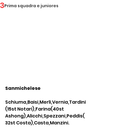
3
Prima squadra e juniores
Sanmichelese
Schiuma,Baisi,Merli,Vernia,Tardini
(15st Notari),Farina(40st 
Ashong),Alicchi,Spezzani,Peddis(
32st Costa),Casta,Manzini.