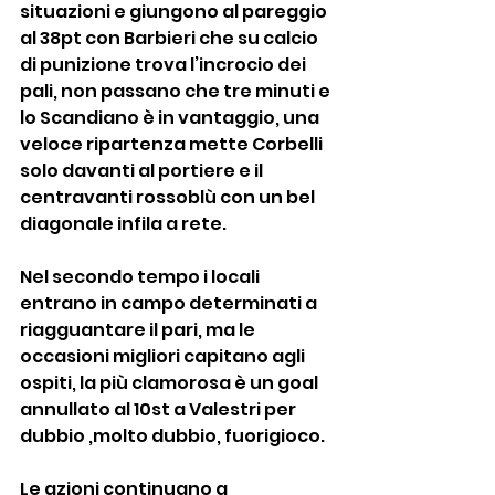
situazioni e giungono al pareggio 
al 38pt con Barbieri che su calcio 
di punizione trova l’incrocio dei 
pali, non passano che tre minuti e 
lo Scandiano è in vantaggio, una 
veloce ripartenza mette Corbelli 
solo davanti al portiere e il 
centravanti rossoblù con un bel 
diagonale infila a rete.
Nel secondo tempo i locali 
entrano in campo determinati a 
riagguantare il pari, ma le 
occasioni migliori capitano agli 
ospiti, la più clamorosa è un goal 
annullato al 10st a Valestri per 
dubbio ,molto dubbio, fuorigioco.
Le azioni continuano a 