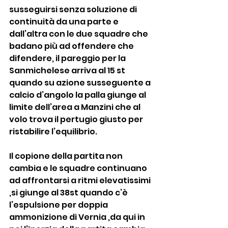
susseguirsi senza soluzione di 
continuità da una parte e 
dall’altra con le due squadre che 
badano più ad offendere che 
difendere, il pareggio per la 
Sanmichelese arriva al 15 st 
quando su azione susseguente a 
calcio d’angolo la palla giunge al 
limite dell’area a Manzini che al 
volo trova il pertugio giusto per 
ristabilire l’equilibrio.
Il copione della partita non 
cambia e le squadre continuano 
ad affrontarsi a ritmi elevatissimi 
,si giunge al 38st quando c’è 
l’espulsione per doppia 
ammonizione di Vernia ,da qui in 