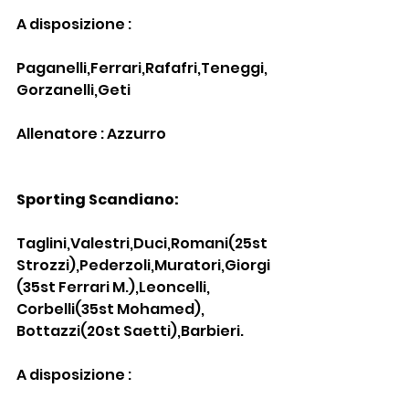
A disposizione :
Paganelli,Ferrari,Rafafri,Teneggi,
Gorzanelli,Geti
Allenatore : Azzurro
Sporting Scandiano:
Taglini,Valestri,Duci,Romani(25st 
Strozzi),Pederzoli,Muratori,Giorgi 
(35st Ferrari M.),Leoncelli, 
Corbelli(35st Mohamed), 
Bottazzi(20st Saetti),Barbieri.
A disposizione :