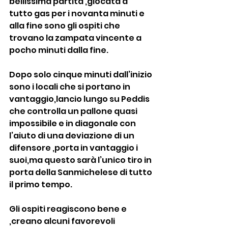
bellissima partita ,giocata a 
tutto gas per i novanta minuti e 
alla fine sono gli ospiti che 
trovano la zampata vincente a 
pocho minuti dalla fine.
Dopo solo cinque minuti dall’inizio 
sono i locali che si portano in 
vantaggio,lancio lungo su Peddis 
che controlla un pallone quasi 
impossibile e in diagonale con 
l’aiuto di una deviazione di un 
difensore ,porta in vantaggio i 
suoi,ma questo sarà l’unico tiro in 
porta della Sanmichelese di tutto 
il primo tempo.
Gli ospiti reagiscono bene e 
,creano alcuni favorevoli 