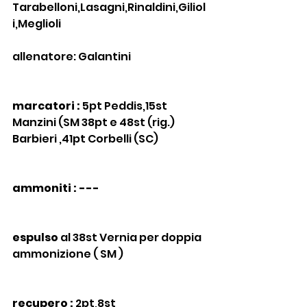
Tarabelloni,Lasagni,Rinaldini,Giliol
i,Meglioli
allenatore: Galantini
marcatori : 
5pt Peddis,15st 
Manzini (SM 38pt e 48st (rig.) 
Barbieri ,41pt Corbelli (SC)
ammoniti : ---
espulso
 al 38st Vernia per doppia 
ammonizione ( SM )
recupero :
 2pt,8st