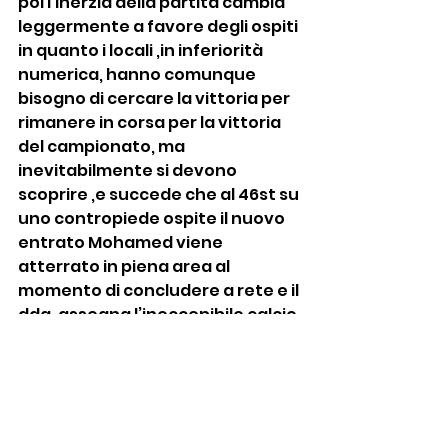
poi l’inerzia della partita cambia 
leggermente a favore degli ospiti 
in quanto i locali ,in inferiorità 
numerica, hanno comunque 
bisogno di cercare la vittoria per 
rimanere in corsa per la vittoria 
del campionato, ma 
inevitabilmente si devono 
scoprire ,e succede che al 46st su 
uno contropiede ospite il nuovo 
entrato Mohamed viene 
atterrato in piena area al 
momento di concludere a rete e il 
ddg. assegna l’ineccepibile calcio 
di rigore che Barbieri trasforma 
con un tiro potente quasi 
all’incrocio dei pali.
Ultimi minuti di grande 