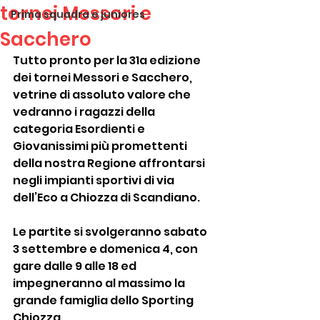
tornei Messori e
Prima squadra e juniores
Sacchero
Tutto pronto per la 31a edizione 
dei tornei Messori e Sacchero, 
vetrine di assoluto valore che 
vedranno i ragazzi della 
categoria Esordienti e 
Giovanissimi più promettenti 
della nostra Regione affrontarsi 
negli impianti sportivi di via 
dell’Eco a Chiozza di Scandiano.
Le partite si svolgeranno sabato 
3 settembre e domenica 4, con 
gare dalle 9 alle 18 ed 
impegneranno al massimo la 
grande famiglia dello Sporting 
Chiozza.