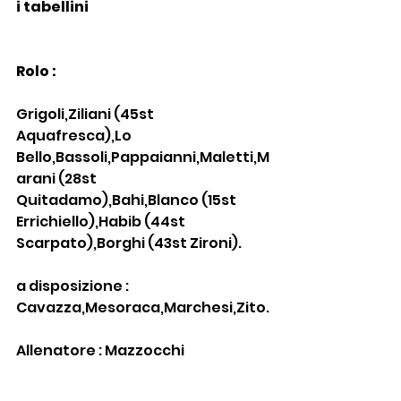
i tabellini
Rolo :
Grigoli,Ziliani (45st 
Aquafresca),Lo 
Bello,Bassoli,Pappaianni,Maletti,M
arani (28st 
Quitadamo),Bahi,Blanco (15st 
Errichiello),Habib (44st 
Scarpato),Borghi (43st Zironi).
a disposizione : 
Cavazza,Mesoraca,Marchesi,Zito.
Allenatore : Mazzocchi