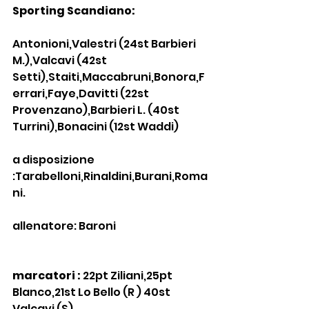
Sporting Scandiano:
Antonioni,Valestri (24st Barbieri 
M.),Valcavi (42st 
Setti),Staiti,Maccabruni,Bonora,F
errari,Faye,Davitti (22st 
Provenzano),Barbieri L. (40st 
Turrini),Bonacini (12st Waddi)
a disposizione 
:Tarabelloni,Rinaldini,Burani,Roma
ni.
allenatore: Baroni
marcatori :
 22pt Ziliani,25pt 
Blanco,21st Lo Bello (R ) 40st 
Valcavi (S)