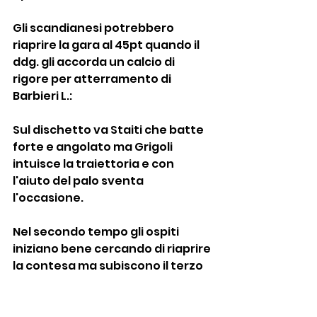
Gli scandianesi potrebbero 
riaprire la gara al 45pt quando il 
ddg. gli accorda un calcio di 
rigore per atterramento di 
Barbieri L.:
Sul dischetto va Staiti che batte 
forte e angolato ma Grigoli 
intuisce la traiettoria e con 
l'aiuto del palo sventa 
l'occasione.
Nel secondo tempo gli ospiti 
iniziano bene cercando di riaprire 
la contesa ma subiscono il terzo 
goal con il classico contropiede 
finalizzato in rete da Lo Bello.