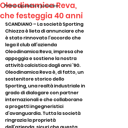
Oleodinamica Reva,
Prima squadra e juniores
che festeggia 40 anni
SCANDIANO – La società Sporting 
Chiozza è lieta di annunciare che 
è stato rinnovato l’accordo che 
lega il club all’azienda 
Oleodinamica Reva, impresa che 
appoggia e sostiene la nostra 
attività calcistica dagli anni ’90. 
Oleodinamica Reva è, di fatto, un 
sostenitore storico dello 
Sporting, una realtà industriale in 
grado di dialogare con partner 
internazionali e che collaborano 
a progetti ingegneristici 
d’avanguardia. Tutta la società 
ringrazia la proprietà 
dell’azienda, sicuri che questa 