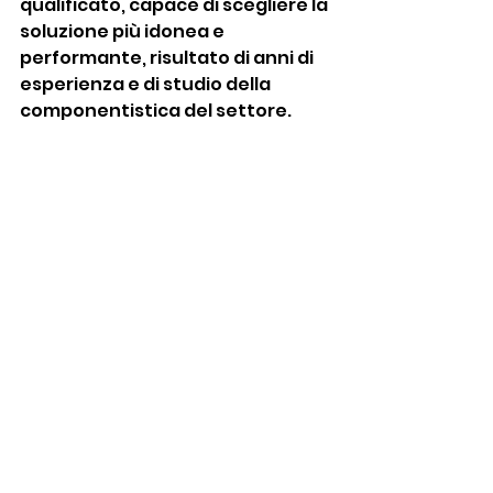
qualificato, capace di scegliere la 
soluzione più idonea e 
performante, risultato di anni di 
esperienza e di studio della 
componentistica del settore.
Link utili:
http://www.oleoreva.com/aziend
a/
Giovani in campo
Mostra tutti
Post recenti