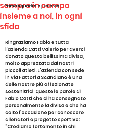
sempre in campo
Prima squadra e juniores
insieme a noi, in ogni
sfida
Ringraziamo Fabio e tutta 
l’azienda Catti Valerio per averci 
donato questa bellissima divisa, 
molto apprezzata dai nostri 
piccoli atleti. L’azienda con sede 
in Via Fattori a Scandiano è una 
delle nostre più affezionate 
sostenitrici, queste le parole di 
Fabio Catti che ci ha consegnato 
personalmente la divisa e che ha 
colto l’occasione per conoscere 
allenatori e progetto sportivo: 
“Crediamo fortemente in chi 