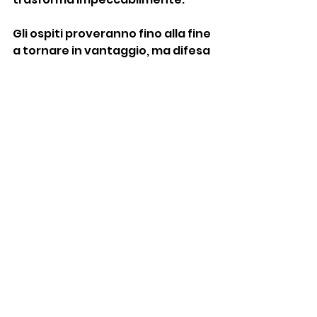
Gli ospiti proveranno fino alla fine 
a tornare in vantaggio, ma difesa 
scandianese fa buona guardia 
senza chiudersi a riccio ,ma anzi 
alleggerisce la pressione con 
alcuni contropiedi e non ci 
saranno altre occasioni da rete 
nè sull'uno nè sull'altro fronte.
Prima squadra e juniores
Mostra tutti
Post recenti