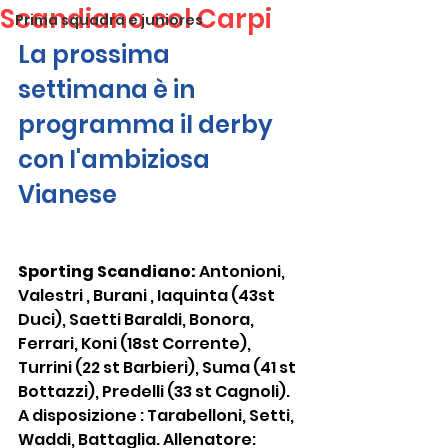
Scandiano col Carpi
Prima squadra e juniores
La prossima 
settimana è in 
programma il derby 
con l'ambiziosa 
Vianese
Sporting Scandiano: 
Antonioni, 
Valestri , Burani , Iaquinta (43st 
Duci), Saetti Baraldi, Bonora, 
Ferrari, Koni (18st Corrente), 
Turrini (22 st Barbieri), Suma (41 st 
Bottazzi), Predelli (33 st Cagnoli). 
A disposizione : Tarabelloni, Setti, 
Waddi, Battaglia. Allenatore: 