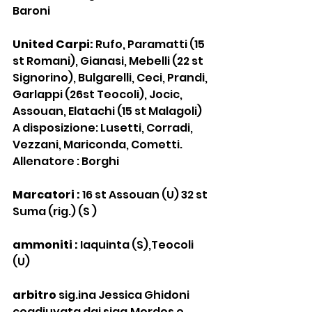
Baroni
United Carpi: 
Rufo, Paramatti (15 
st Romani), Gianasi, Mebelli (22 st 
Signorino), Bulgarelli, Ceci, Prandi, 
Garlappi (26st Teocoli), Jocic, 
Assouan, Elatachi (15 st Malagoli) 
A disposizione: Lusetti, Corradi, 
Vezzani, Mariconda, Cometti. 
Allenatore : Borghi
Marcatori : 
16 st Assouan (U) 32 st 
Suma (rig.) (S )
ammoniti : 
Iaquinta (S),Teocoli 
(U)
arbitro
 sig.ina Jessica Ghidoni 
coadiuvata dai sigg.Mordos e 