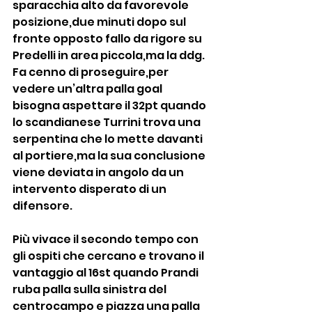
sparacchia alto da favorevole 
posizione,due minuti dopo sul 
fronte opposto fallo da rigore su 
Predelli in area piccola,ma la ddg. 
Fa cenno di proseguire,per 
vedere un’altra palla goal 
bisogna aspettare il 32pt quando 
lo scandianese Turrini trova una 
serpentina che lo mette davanti 
al portiere,ma la sua conclusione 
viene deviata in angolo da un 
intervento disperato di un 
difensore.
Più vivace il secondo tempo con 
gli ospiti che cercano e trovano il 
vantaggio al 16st quando Prandi 
ruba palla sulla sinistra del 
centrocampo e piazza una palla 