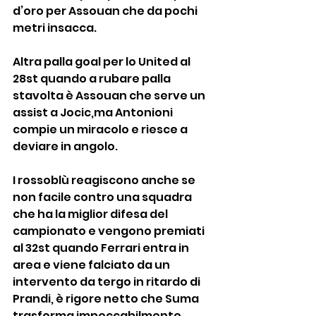
d’oro per Assouan che da pochi 
metri insacca.
Altra palla goal per lo United al 
28st quando a rubare palla 
stavolta è Assouan che serve un 
assist a Jocic,ma Antonioni 
compie un miracolo e riesce a 
deviare in angolo.
I rossoblù reagiscono anche se 
non facile contro una squadra 
che ha la miglior difesa del 
campionato e vengono premiati 
al 32st quando Ferrari entra in 
area e viene falciato da un 
intervento da tergo in ritardo di 
Prandi, è rigore netto che Suma 
trasforma impeccabilmente.