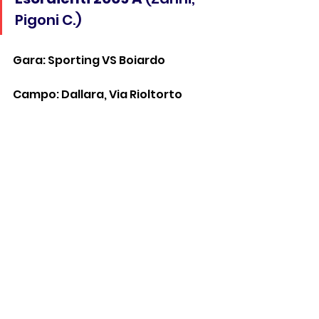
Pigoni C.)
Gara: Sporting VS Boiardo
Campo: Dallara, Via Rioltorto 
Chiozza
Esordienti 2009 B
 (Zanni, 
Pigoni C.)
Gara: Reggiana VS Sporting
Campo: CSI, Via Agosti, Reggio 
Emilia