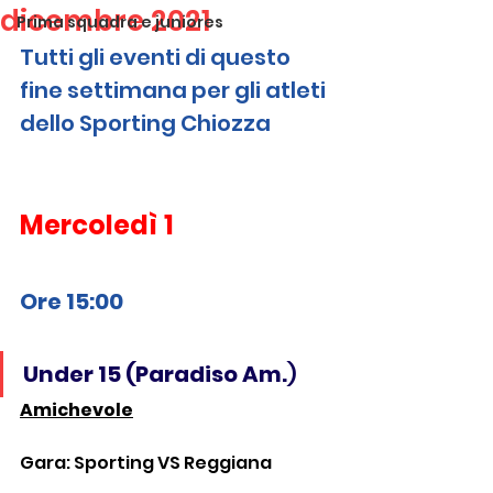
dicembre 2021
Prima squadra e juniores
Tutti gli eventi di questo 
fine settimana per gli atleti 
dello Sporting Chiozza
Mercoledì 1
Ore 15:00 
Under 15 (Paradiso Am.
)
Amichevole
Gara: Sporting VS Reggiana