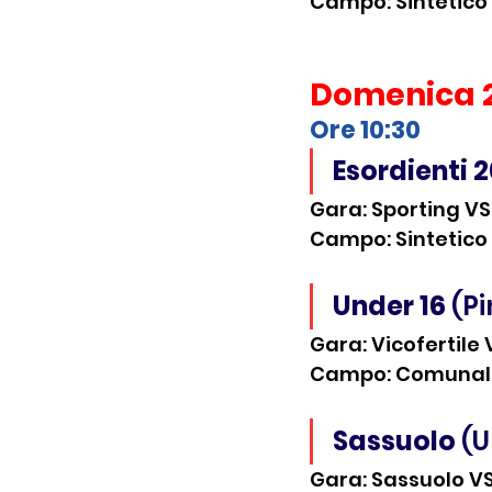
Campo: Sintetico P
Domenica 
Ore 10:30 
Esordienti 
Gara: Sporting VS
Campo: Sintetico P
Under 16
 (P
Gara: Vicofertile
Campo: Comunale V
Sassuolo 
(U
Gara: Sassuolo V