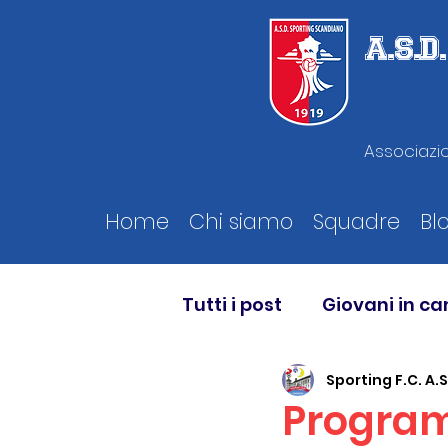
A.S.
Associazio
Home
Chi siamo
Squadre
Bl
Tutti i post
Giovani in c
Sporting F.C. A.S
Program