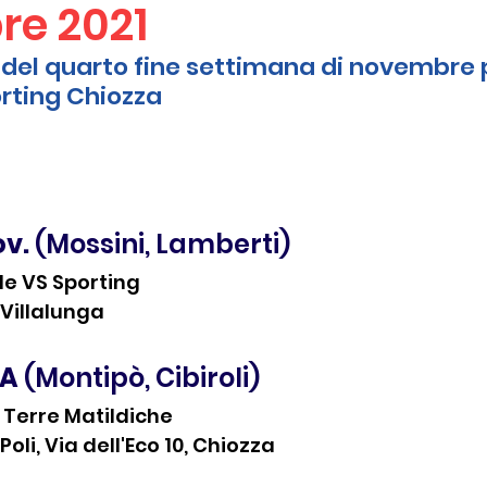
e 2021
i del quarto fine settimana di novembre p
orting Chiozza
v. 
(Mossini, Lamberti)
e VS Sporting
Villalunga
 A
 (Montipò, Cibiroli)
 Terre Matildiche
oli, Via dell'Eco 10, Chiozza