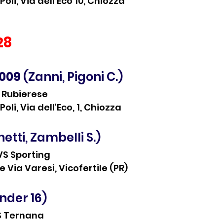
oli, Via dell'Eco 10, Chiozza
28
2009
 (Zanni, Pigoni C.)
 Rubierese
oli, Via dell'Eco, 1, Chiozza
inetti, Zambelli S.)
 VS Sporting
ia Varesi, Vicofertile (PR)
nder 16)
S Ternana