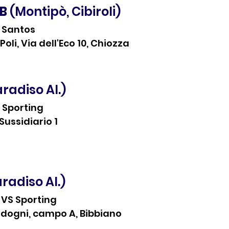
 B
 (Montipò, Cibiroli)
S Santos
oli, Via dell'Eco 10, Chiozza
aradiso Al.)
 Sporting
ussidiario 1
aradiso Al.)
 VS Sporting
dogni, campo A, Bibbiano