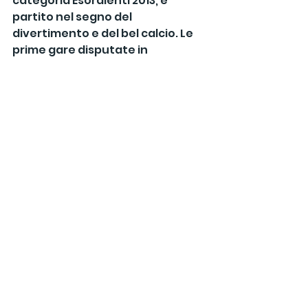
categoria Esordienti 2013, è 
partito nel segno del 
divertimento e del bel calcio. Le 
prime gare disputate in 
mattinata hanno già delineato i 
primi equilibri nei due gironi.
Nel Girone A, il Monza si è imposto 
come squadra da battere, grazie 
a un netto 4-0 sul Carpi e al 
successivo 3-0 sullo Sporting 
Scandiano, dopo aver 
pareggiato 0-0 contro il Modena. 
Proprio i canarini hanno 
alternato luci e ombre: dopo il 
successo per 2-0 contro lo 
Sporting, hanno impattato con il 
Monza ma chiuso con un 
roboante 10-0 contro il Carpi. Lo 