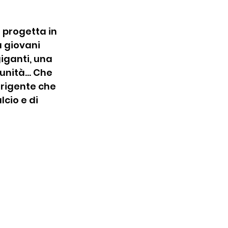
 progetta in 
 giovani 
iganti, una 
nità... Che 
irigente che 
cio e di 