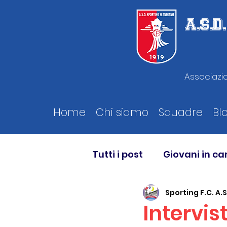
A.S.
Associazio
Home
Chi siamo
Squadre
Bl
Tutti i post
Giovani in c
Sporting F.C. A.S
Intervis