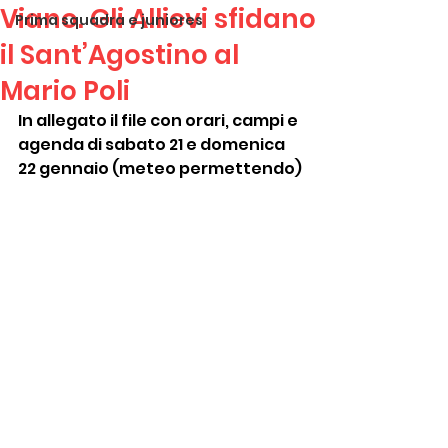
Viano. Gli Allievi sfidano
Prima squadra e juniores
il Sant’Agostino al
Mario Poli
In allegato il file con orari, campi e 
agenda di sabato 21 e domenica 
22 gennaio (meteo permettendo)