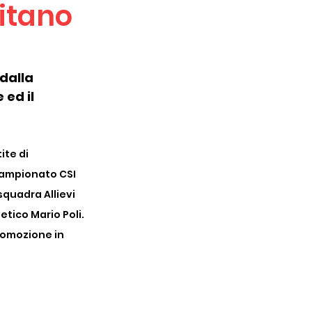
pitano
dalla 
ed il 
ite di 
campionato CSI 
quadra Allievi 
tico Mario Poli. 
romozione in 