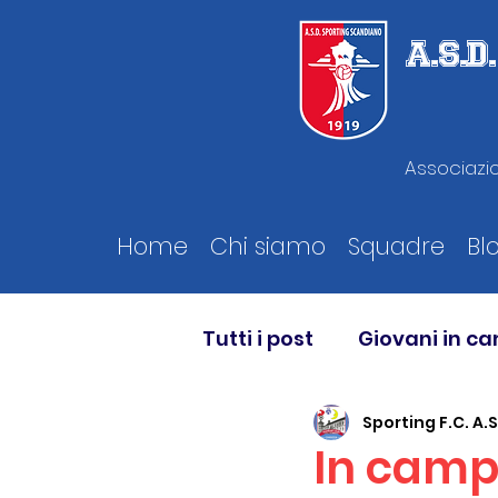
A.S.
Associazio
Home
Chi siamo
Squadre
Bl
Tutti i post
Giovani in c
Sporting F.C. A.S
In campo