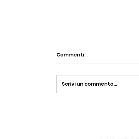
Commenti
Scrivi un commento...
BUONA PASQUA 2026
ASD SPORTING SCAN