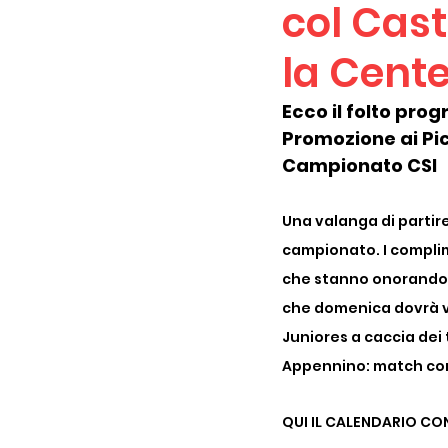
col Cast
la Cent
Ecco il folto pro
Promozione ai Pic
Campionato CSI 
Una valanga di partire
campionato. I complim
che stanno onorando l
che domenica dovrà ve
Juniores a caccia dei 
Appennino: match con
QUI IL CALENDARIO CO