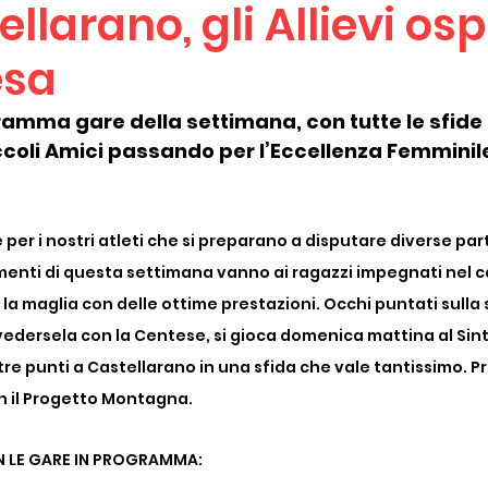
ellarano, gli Allievi os
esa
gramma gare della settimana, con tutte le sfide 
coli Amici passando per l’Eccellenza Femminile 
 per i nostri atleti che si preparano a disputare diverse part
enti di questa settimana vanno ai ragazzi impegnati nel 
a maglia con delle ottime prestazioni. Occhi puntati sulla s
dersela con la Centese, si gioca domenica mattina al Sinte
tre punti a Castellarano in una sfida che vale tantissimo. P
 il Progetto Montagna. 
N LE GARE IN PROGRAMMA: