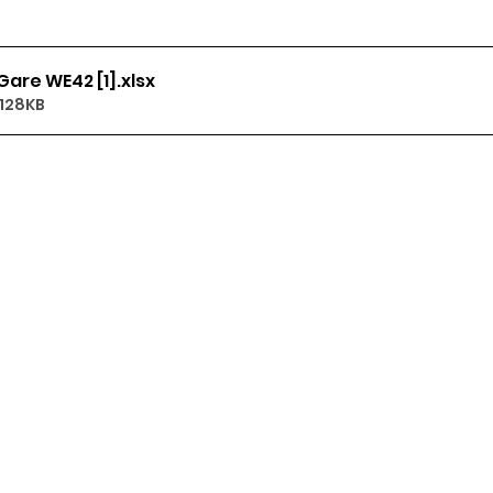
are WE42 [1]
.xlsx
 128KB