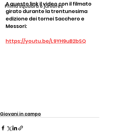
A questo link il video con il filmato 
Prima squadra e juniores
girato durante la trentunesima 
edizione dei tornei Sacchero e 
Messori:
https://youtu.be/L9YH9uB2bSQ
Giovani in campo