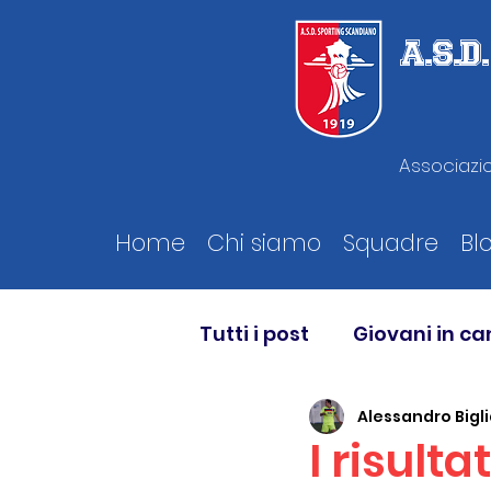
A.S.
Associazio
Home
Chi siamo
Squadre
Bl
Tutti i post
Giovani in c
Alessandro Bigli
I risult