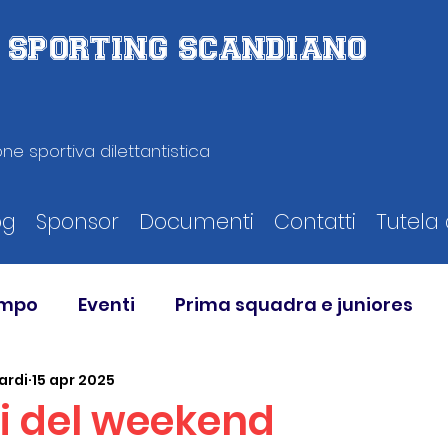
D. SPORTING SCANDIANO
ne sportiva dilettantistica
og
Sponsor
Documenti
Contatti
Tutela 
ampo
Eventi
Prima squadra e juniores
ardi
15 apr 2025
ati del weekend