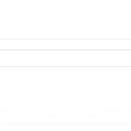
Contributi Pubblici
2011
DIANO - Via Dell´Eco 10 int. 3 - 42019 Scandiano (Reggio Emilia
Tel. 0522 855072
Cell. 389 5482162
asd.sporting@gmail.com e scandianesecalcio@gmail.com