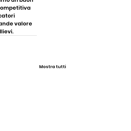
competitiva 
atori 
rande valore 
lievi.
Mostra tutti