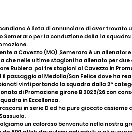
candiano è lieta di annunciare di aver trovato 
ro Semeraro per la conduzione della 1a squadra
romozione.
dente a Cavezzo (MO) ,Semeraro è un allenatore 
 che nelle ultime stagioni ha allenato per due a
ore Rubiera ,poi tre stagioni al Cavezzo in Prom
4 il passaggio al Medolla/San Felice dove ha real
pionati vinti portando la squadra dalla 2° catego
pionato di Promozione girone B 2025/26 con con
quadra in Eccellenza.
rascorsi in serie D ed ha pure giocato assieme al
 Sassuolo.
volgiamo un caloroso benvenuto nella nostra g
da 500 atleti dai pulcini agli adulti e gli augur