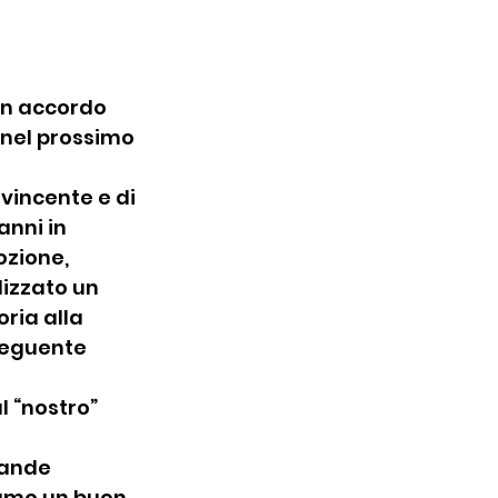
un accordo 
 nel prossimo 
vincente e di 
nni in 
ozione, 
izzato un 
ria alla 
seguente 
 “nostro” 
rande 
iamo un buon 