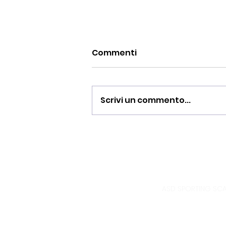
Commenti
Scrivi un commento...
Allievi 2010 campionato
under 16 Regionale :
un’annata straordinaria
ASD SPORTING SCAN