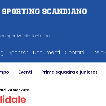
D. SPORTING SCANDIANO
ne sportiva dilettantistica
og
Sponsor
Documenti
Contatti
Tutela 
ampo
Eventi
Prima squadra e juniores
ardi
24 mar 2025
lidale