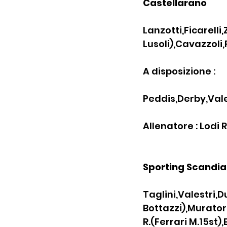
Castellarano
Lanzotti,Ficarelli
Lusoli),Cavazzoli
A disposizione :
Peddis,Derby,Vale
Allenatore : Lodi R
Sporting Scandia
Taglini,Valestri,D
Bottazzi),Muratori
R.(Ferrari M.15st),