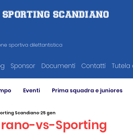
D. SPORTING SCANDIANO
ne sportiva dilettantistica
og
Sponsor
Documenti
Contatti
Tutela 
ampo
Eventi
Prima squadra e juniores
porting Scandiano
25 gen
arano-vs-Sporting