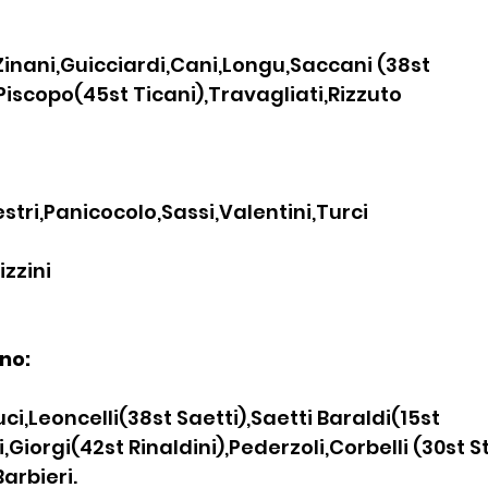
,Zinani,Guicciardi,Cani,Longu,Saccani (38st 
,Piscopo(45st Ticani),Travagliati,Rizzuto
stri,Panicocolo,Sassi,Valentini,Turci
izzini
no:
uci,Leoncelli(38st Saetti),Saetti Baraldi(15st 
,Giorgi(42st Rinaldini),Pederzoli,Corbelli (30st St
Barbieri.