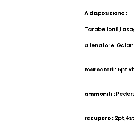
A disposizione :
Tarabellonii,Las
allenatore: Galan
marcatori :
 5pt R
ammoniti :
 Pederz
recupero :
 2pt,4s