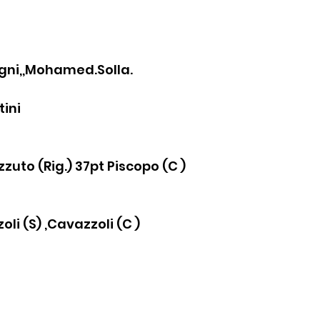
agni,,Mohamed.Solla.
tini
izzuto (Rig.) 37pt Piscopo (C )
oli (S) ,Cavazzoli (C )
t