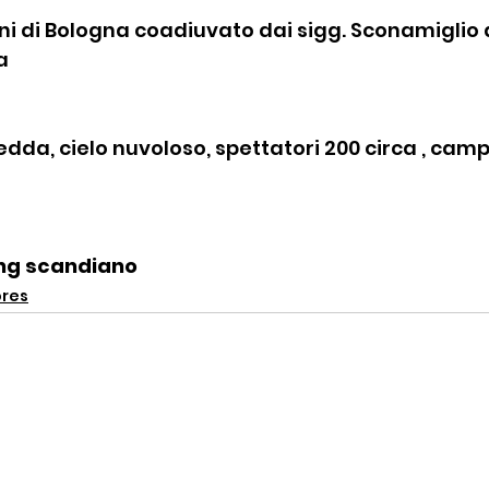
gini di Bologna coadiuvato dai sigg. Sconamiglio d
a
edda, cielo nuvoloso, spettatori 200 circa , cam
ing scandiano
ores