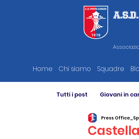
A.S.
Associazio
Home
Chi siamo
Squadre
Bl
Tutti i post
Giovani in c
Press Office_S
Castell