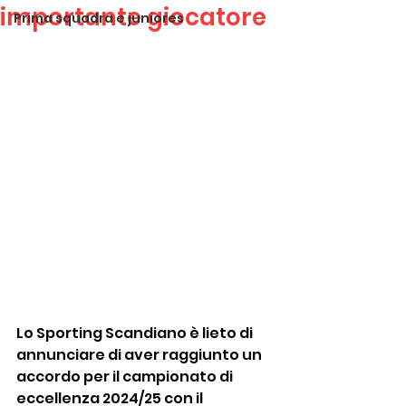
importante giocatore
Prima squadra e juniores
Lo Sporting Scandiano è lieto di 
annunciare di aver raggiunto un 
accordo per il campionato di 
eccellenza 2024/25 con il 