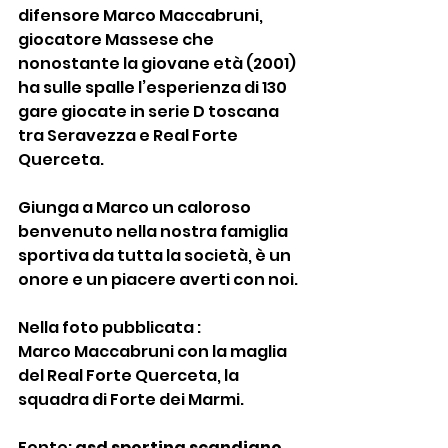
difensore Marco Maccabruni, 
giocatore Massese che 
nonostante la giovane età (2001) 
ha sulle spalle l’esperienza di 130 
gare giocate in serie D toscana 
tra Seravezza e Real Forte 
Querceta.
Giunga a Marco un caloroso 
benvenuto nella nostra famiglia 
sportiva da tutta la società, è un 
onore e un piacere averti con noi.
Nella foto pubblicata :
Marco Maccabruni con la maglia 
del Real Forte Querceta, la 
squadra di Forte dei Marmi.
Fonte: 
asd sporting scandiano