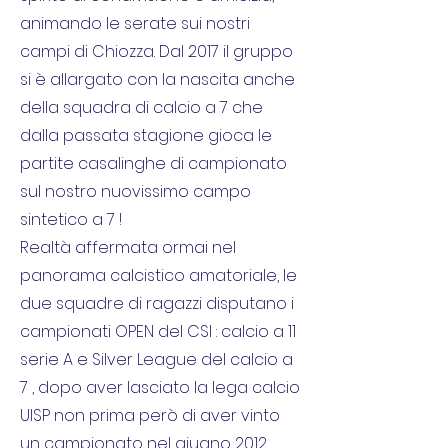
animando le serate sui nostri
campi di Chiozza. Dal 2017 il gruppo
si è allargato con la nascita anche
della squadra di calcio a 7 che
dalla passata stagione gioca le
partite casalinghe di campionato
sul nostro nuovissimo campo
sintetico a 7 !
Realtà affermata ormai nel
panorama calcistico amatoriale, le
due squadre di ragazzi disputano i
campionati OPEN del CSI : calcio a 11
serie A e Silver League del calcio a
7 , dopo aver lasciato la lega calcio
UISP non prima però di aver vinto
un campionato nel giugno 2012