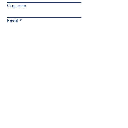
Cognome
Email
Scrivi un messaggio
Invia