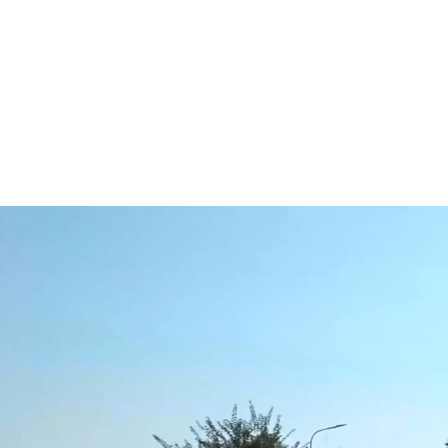
disputare le finali per il tito
campione