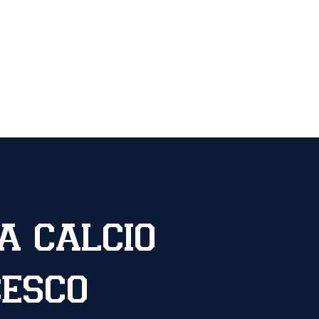
pionato
Sponsor
a calcio
esco