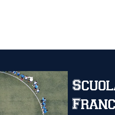
Settore
News
Cam
giovanile
Scuol
Franc