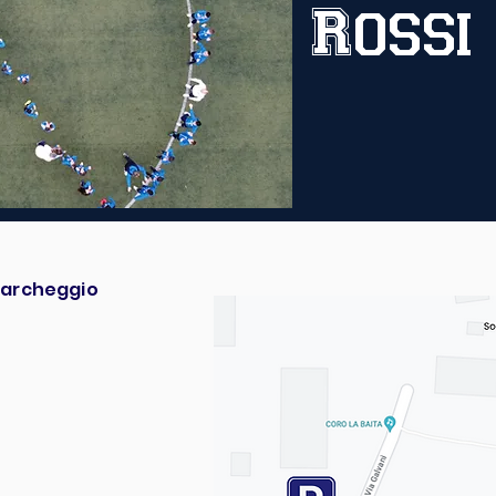
Rossi
 far parte della nostr
 parcheggio
a