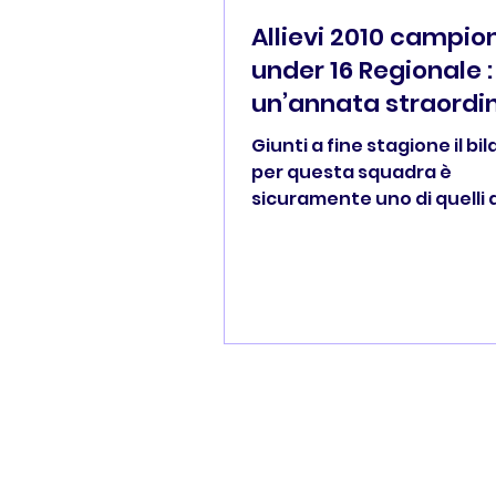
Allievi 2010 campio
under 16 Regionale :
un’annata straordi
Giunti a fine stagione il bi
per questa squadra è
sicuramente uno di quelli 
ricordare. Con il secondo 
girone Regionale questi ra
sono guadagnati il pass p
disputare l'anno prossimo 
campionato Allievi èlite a 
parteciperà un'altra sola
reggiana e troveranno le m
squadre della regione nel 
unico organizzato dal CRE
questo secondo posto ha
anche acquisito il diritto di