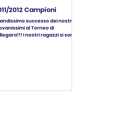
011/2012 Campioni
andissimo successo dei nostri
ovanissimi al Torneo di
llegara!!! I nostri ragazzi si sono
posti nella finale 1°/2° posto
ntro la Fides per 4-1. Nella
nalina trionfo della Consolata
lla Boiardo. Complimenti ai
stri fantastici ragazzi e ai loro
lenatori per aver raggiunto
esto traguardo!!!