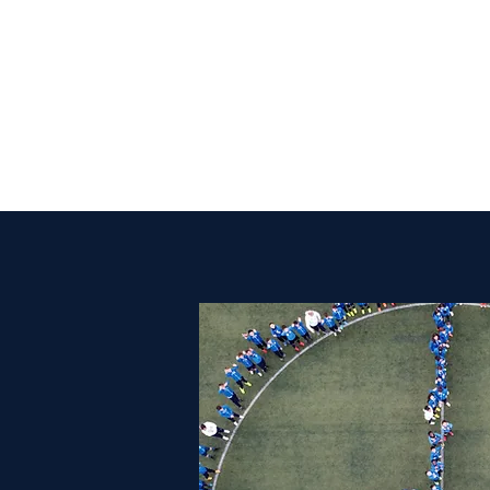
Prima
squadra
Società