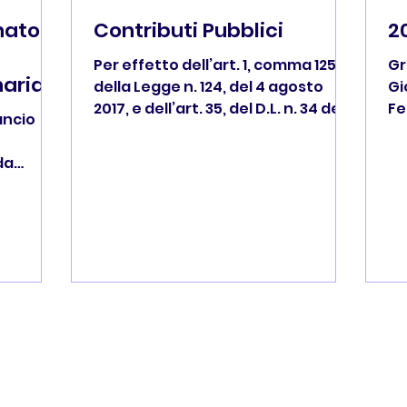
nato
Contributi Pubblici
2
Per effetto dell’art. 1, comma 125,
Gr
naria
della Legge n. 124, del 4 agosto
Gi
2017, e dell’art. 35, del D.L. n. 34 del
Fe
lancio
30 aprile 2019, convertito dalla
im
Legge n. 58 del 28 giugno 2019, è
co
da
obbligatoria la pubblicazione nei
fi
posto nel
propri siti internet o portali digitali,
su
gazzi si
secondo le modalità liberamente
no
er
accessibili al pubblico, delle
al
il
informazioni relative a
qu
cui
sovvenzioni, contributi, incarichi
 squadra
retribuiti e, comunque, vantaggi
igliori
economici di qualunque genere, di
girone
importo considerato superiore a
R. Con
10 mila
nno