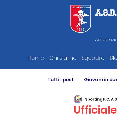
A.S.
Associazio
Home
Chi siamo
Squadre
Bl
Tutti i post
Giovani in c
Sporting F.C. A.S
Ufficial