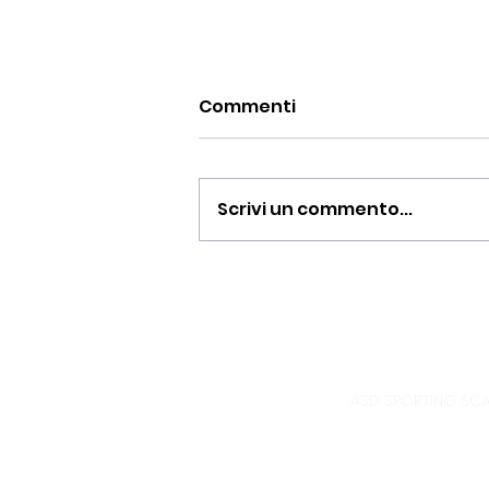
Commenti
Scrivi un commento...
BUONA PASQUA 2026
ASD SPORTING SCAN