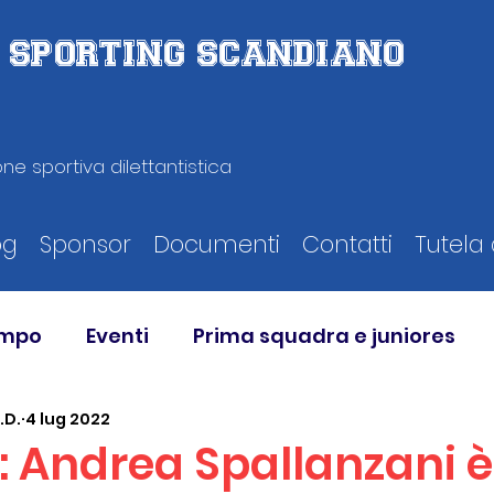
D. SPORTING SCANDIANO
ne sportiva dilettantistica
og
Sponsor
Documenti
Contatti
Tutela 
ampo
Eventi
Prima squadra e juniores
.D.
4 lug 2022
e: Andrea Spallanzani è 