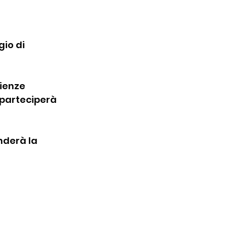
io di 
ienze 
 parteciperà 
nderà la 
 