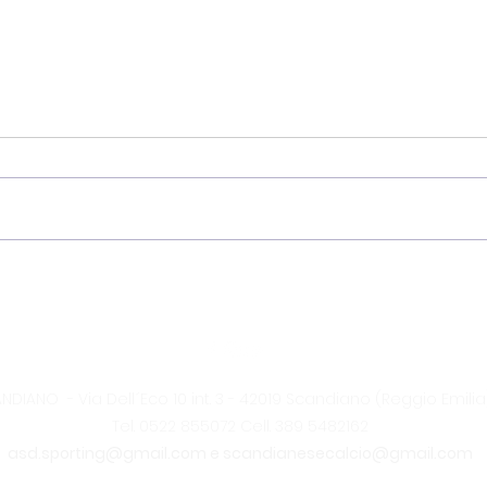
Buon
Semifinale di Coppa
Italia Promozione-
Castellana/Fontana-vs-
Sporting Scandiano : 1-2
... Si vola in Finale
DIANO - Via Dell´Eco 10 int. 3 - 42019 Scandiano (Reggio Emilia
Tel. 0522 855072
Cell. 389 5482162
asd.sporting@gmail.com e scandianesecalcio@gmail.com