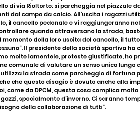
lo di via Rioltorto: si parcheggia nel piazzale da
nti dal campo da calcio. All’uscita i ragazzi util
o, il cancello pedonale e vi raggiungeranno nell
controllare quando attraversano la strada, bas
 momento della loro uscita del cancello, il tutto
essuno”. Il presidente della società sportiva ha 
mo molte lamentele, proteste giustificate, ho p
ne comunale di valutare un senso unico lungo q
i utilizza la strada come parcheggio di fortuna p
che che questo disagio è dovuto anche alla impos
toi, come da DPCM, questa cosa complica molto 
agazzi, specialmente d’inverno. Ci saranno tempi 
sogno della collaborazione di tutti”. 