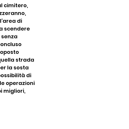
l cimitero, 
izzeranno, 
’area di 
ta scendere 
 senza 
concluso 
roposto 
uella strada 
er la sosta 
sibilità di 
le operazioni 
migliori, 