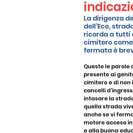
indicazi
La dirigenza de
dell’Eco, strad
ricorda a tutti
cimitero come 
fermata è bre
Queste le parole d
presente ai genito
cimitero e di non 
cancelli d’ingress
intasare la strad
quella strada viv
anche se vi ferma
motore acceso in u
e alla buona educ