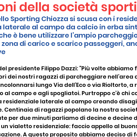
oni della società sport
llo Sporting Chiozza si scusa con i reside
a laterale al campo da calcio in erba sint
 che è bene utilizzare l’ampio parcheggio
zona di carico e scarico passeggeri, anc
ve
el presidente Filippo Dazzi: “Più volte abbiamo f
ri dei nostri ragazzi di parcheggiare nell’area d
incolonnarsi lungo Via dell’Eco o via Rioltorto, a 
o al campo e agli spogliatoi. Purtroppo c’è chi c
a residenziale laterale al campo creando disagi a
e. Centinaia di ragazzi popolano la nostra societ
te per due minuti parliamo di decine e decine d
n vialetto residenziale: faccio appello al buons
azione. A questo proposito abbiamo deciso di fa