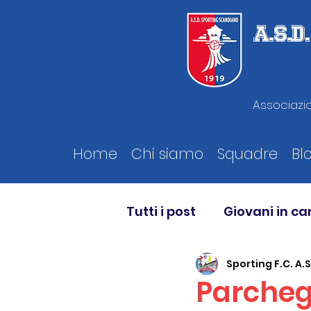
A.S.
Associazio
Home
Chi siamo
Squadre
Bl
Tutti i post
Giovani in c
Sporting F.C. A.S
Parchegg