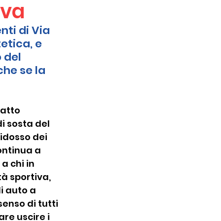
iva
nti di Via 
etica, e 
 del 
he se la 
atto 
i sosta del 
ridosso dei 
ontinua a 
 chi in 
à sportiva, 
i auto a 
enso di tutti 
re uscire i 