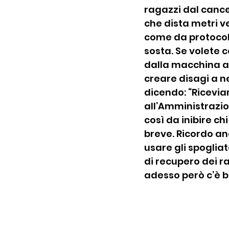
ragazzi dal cancel
che dista metri ve
come da protocoll
sosta. Se volete 
dalla macchina al
creare disagi a n
dicendo: “Ricevia
all’Amministrazio
così da inibire ch
breve. Ricordo an
usare gli spoglia
di recupero dei r
adesso però c’è bi