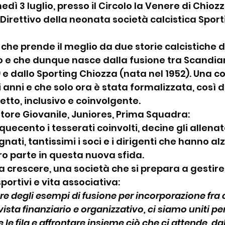
edì 3 luglio, presso il Circolo la Venere di Chiozza
 Direttivo della neonata società calcistica Sport
che prende il meglio da due storie calcistiche di
o e che dunque nasce dalla fusione tra Scandia
) e dallo Sporting Chiozza (nata nel 1952). Una c
 anni e che solo ora è stata formalizzata, così d
tto, inclusivo e coinvolgente.
ttore Giovanile, Juniores, Prima Squadra:
uecento i tesserati coinvolti, decine gli allenator
ati, tantissimi i soci e i dirigenti che hanno al
oro parte in questa nuova sfida.
a crescere, una società che si prepara a gestire
sportivi e vita associativa:
are degli esempi di fusione per incorporazione fra 
ista finanziario e organizzativo, ci siamo uniti pe
le fila e affrontare insieme ciò che ci attende, dal