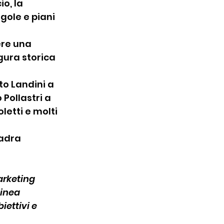
o, la 
gole e piani 
ere una 
gura storica 
to Landini a 
Pollastri a 
etti e molti 
adra 
rketing 
linea 
ettivi e 