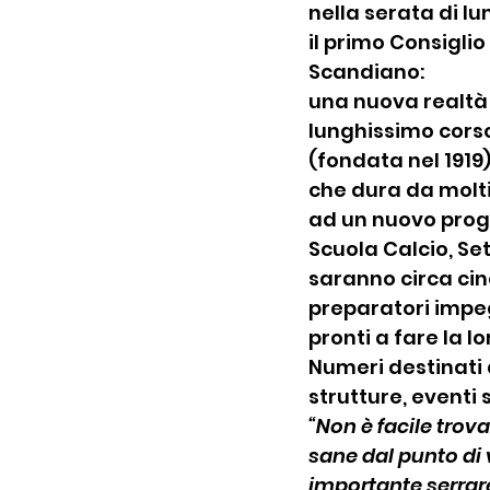
nella serata di lun
il primo Consiglio
Scandiano:
una nuova realtà 
lunghissimo cors
(fondata nel 1919
che dura da molti
ad un nuovo proge
Scuola Calcio, Se
saranno circa cinq
preparatori impegn
pronti a fare la l
Numeri destinati 
strutture, eventi 
“Non è facile trov
sane dal punto di v
importante serrare 