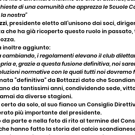
richieste di una comunità che apprezza le Scuole Ca
la nostra”
zzi
, presidente eletto all’unisono dai soci, dirige
che ha già ricoperto questo ruolo in passato, tr
iozza.
 inoltre aggiunto:
ta cambiando, i regolamenti elevano il club diletta
pria e, grazie a questa fusione definitiva, noi sar
voluzioni normative con le quali tutti noi dovremo f
ata “definitiva” da Bottazzi dato che Scandian
ano da tantissimi anni, condividendo sede, vitto
amai da diverse stagioni.
certo da solo, al suo fianco un Consiglio Direttiv
erato più importante del presidente.
 da parte e nella foto di rito al termine del Consi
che hanno fatto la storia del calcio scandianese