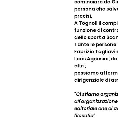
cominciare da Gia
persona che salvò
precisi.
A Tognoli il compi
funzione di contro
dello sport a Sca
Tante le persone c
Fabrizio Tagliavin
Loris Agnesini, d
altri;
possiamo afferma
dirigenziale di as
“Ci stiamo organi
all’organizzazione 
editoriale che ci 
filosofia”