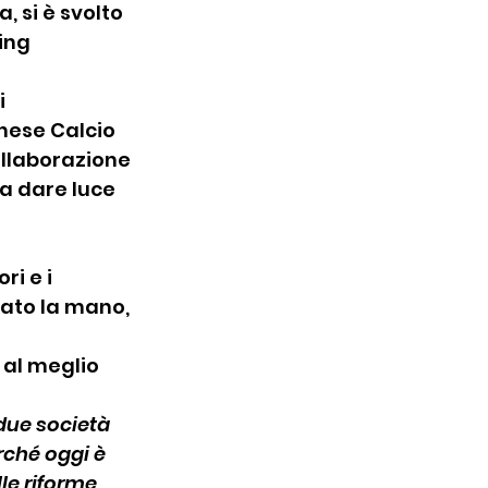
, si è svolto 
ing 
 
nese Calcio 
ollaborazione 
a dare luce 
i e i 
zato la mano, 
 al meglio 
due società 
rché oggi è 
le riforme 