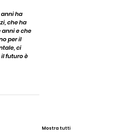
i anni ha 
zi, che ha 
e anni e che 
o per il 
tale, ci 
l futuro è 
Mostra tutti