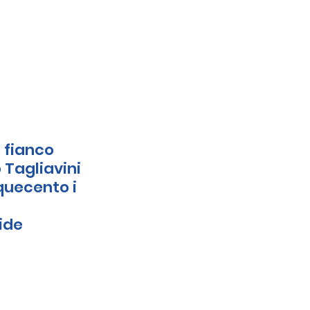
 fianco 
 Tagliavini 
quecento i 
ide 