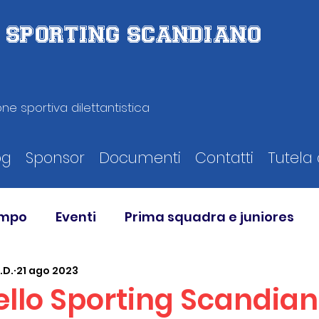
D. SPORTING SCANDIANO
ne sportiva dilettantistica
og
Sponsor
Documenti
Contatti
Tutela 
ampo
Eventi
Prima squadra e juniores
.D.
21 ago 2023
ello Sporting Scandian