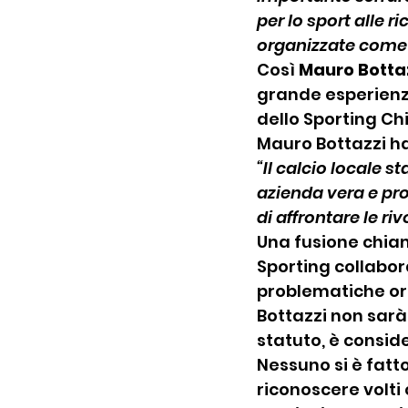
per lo sport alle 
organizzate come 
Così 
Mauro Botta
grande esperienza 
dello Sporting Ch
Mauro Bottazzi ha
“Il calcio locale s
azienda vera e pro
di affrontare le ri
Una fusione chiam
Sporting collabor
problematiche or
Bottazzi non sarà 
statuto, è consid
Nessuno si è fatto
riconoscere volti 