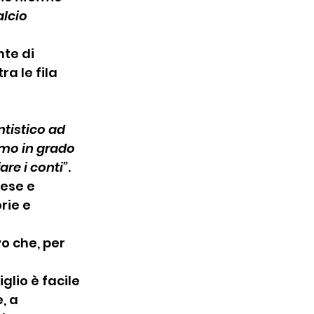
lcio 
nte di 
a le fila 
ntistico ad 
emo in grado 
are i conti”
.
ese e 
rie e 
o che, per 
glio è facile 
, a 