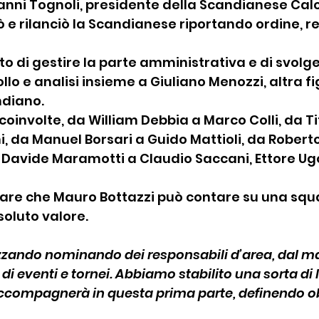
nni Tognoli, presidente della Scandianese Calci
 e rilanciò la Scandianese riportando ordine, re
to di gestire la parte amministrativa e di svolg
llo e analisi insieme a Giuliano Menozzi, altra fi
ndiano.
oinvolte, da William Debbia a Marco Colli, da Ti
i, da Manuel Borsari a Guido Mattioli, da Roberto 
a Davide Maramotti a Claudio Saccani, Ettore Ugol
re che Mauro Bottazzi può contare su una squ
soluto valore.
zzando nominando dei responsabili d’area, dal ma
di eventi e tornei. Abbiamo stabilito una sorta di 
accompagnerà in questa prima parte, definendo obi