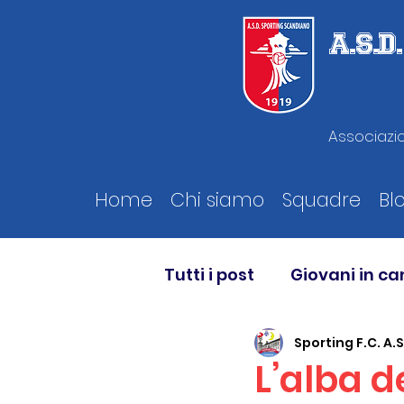
A.S.
Associazio
Home
Chi siamo
Squadre
Bl
Tutti i post
Giovani in c
Sporting F.C. A.S
L’alba d