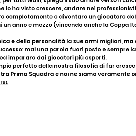
per tutti Walli, spiega il suo amore verso il calci
e lo ha visto crescere, andare nei professionisti
re completamente e diventare un giocatore del
 un anno e mezzo (vincendo anche la Coppa Ital
ica e della personalità la sue armi migliori, ma è 
uccesso: mai una parola fuori posto e sempre la 
 ed imparare dai giocatori più esperti.
mpio perfetto della nostra filosofia di far crescer
stra Prima Squadra e noi ne siamo veramente or
ores