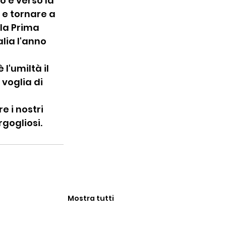
o e verso la 
 e tornare a 
la Prima 
ia l'anno 
l'umiltà il 
voglia di 
e i nostri 
gogliosi.
Mostra tutti