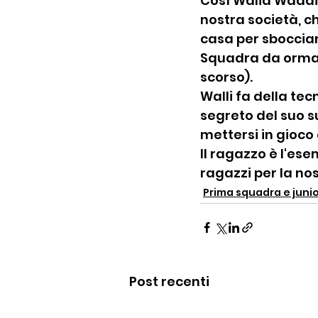
Così Walid Waddi, 
nostra società, ch
casa per sboccia
Squadra da ormai
scorso).
Walli fa della tecn
segreto del suo s
mettersi in gioco
Il ragazzo è l'ese
ragazzi per la no
Prima squadra e juni
Post recenti