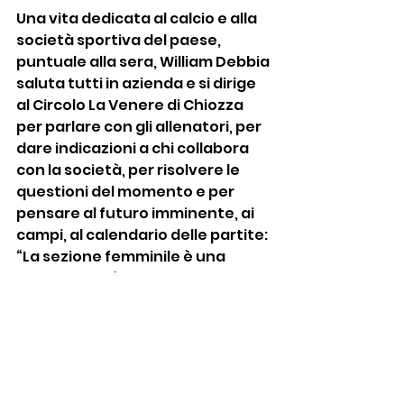
Una vita dedicata al calcio e alla 
società sportiva del paese, 
puntuale alla sera, William Debbia 
saluta tutti in azienda e si dirige 
al Circolo La Venere di Chiozza 
per parlare con gli allenatori, per 
dare indicazioni a chi collabora 
con la società, per risolvere le 
questioni del momento e per 
pensare al futuro imminente, ai 
campi, al calendario delle partite: 
“La sezione femminile è una 
grande realtà e in futuro faremo 
sempre di più per dare spazio a 
questo bellissimo movimento, 
ma Sporting Chiozza è in crescita 
su tutti i fronti. L’unione con la 
Scandianese, la creazione del 