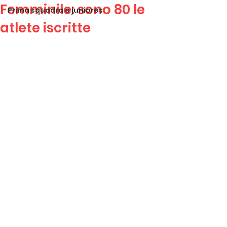
Femminile: sono 80 le
Prima squadra e juniores
atlete iscritte